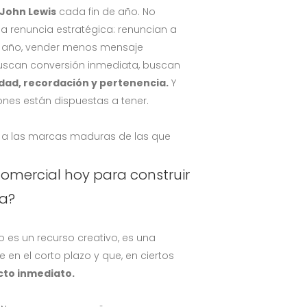
John Lewis
cada fin de año. No
a renuncia estratégica: renuncian a
de año, vender menos mensaje
uscan conversión inmediata, buscan
dad, recordación y pertenencia.
Y
ones están dispuestas a tener.
 a las marcas maduras de las que
comercial hoy para construir
na?
 es un recurso creativo, es una
 en el corto plazo y que, en ciertos
cto inmediato.