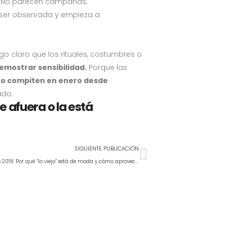
. No parecen campañas,
 ser observada y empieza a
 claro que los rituales, costumbres o
emostrar sensibilidad.
Porque las
o compiten en enero desde
nado.
 afuera o la está
SIGUIENTE PUBLICACIÓN
2026 el nuevo 2016: Por qué “lo viejo” está de moda y cómo aprovecharlo en tu negocio