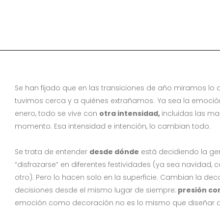
Las marcas que empiez
Se han fijado que en las transiciones de año miramos lo 
tuvimos cerca y a quiénes extrañamos. Ya sea la emoció
enero, todo se vive con
otra intensidad,
incluidas las 
momento. Esa intensidad e intención, lo cambian todo.
Se trata de entender
desde dónde
está decidiendo la ge
“disfrazarse” en diferentes festividades (ya sea navidad, 
otro). Pero lo hacen solo en la superficie. Cambian la de
decisiones desde el mismo lugar de siempre:
presión co
emoción como decoración no es lo mismo que diseñar 