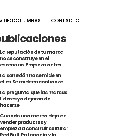
r tiempo ya ganado
CONOZCÁMONOS
VIDEOCOLUMNAS
CONTACTO
publicaciones
La reputación de tu marca
no se construye en el
escenario. Empieza antes.
La conexión no se mide en
clics. Se mide en confianza.
La pregunta que las marcas
líderes ya dejaron de
hacerse
Cuando una marca deja de
vender productos y
empieza a construir cultura:
Red Bull, Patagonia y la