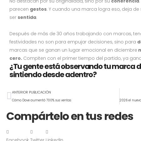
No destacan por su originalidad, sino por su
coherencia
parecen
gestos
. Y cuando una marca logra eso, deja de
ser
sentida
.
Después de más de 30 años trabajando con marcas, tengo
festividades no son para empujar decisiones, sino para
d
marcas que se ganan un lugar emocional en diciembre
n
cero.
Compiten con el primer tiempo del partido, ya ga
¿Tu gente está observando tu marca de
sintiendo desde adentro?
ANTERIOR PUBLICACIÓN
Cómo Dove aumentó 700% sus ventas
Compártelo en tus redes
Facebook
Twitter
LinkedIn