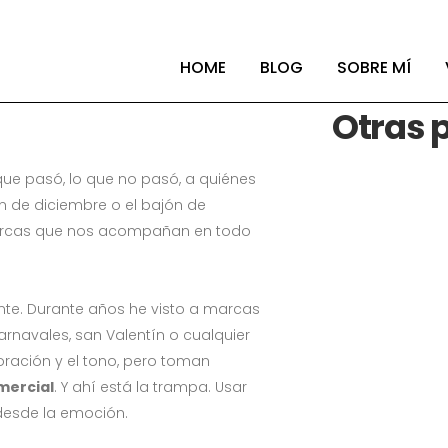
an enero con el prime
HOME
BLOG
SOBRE MÍ
Otras 
que pasó, lo que no pasó, a quiénes
n de diciembre o el bajón de
marcas que nos acompañan en todo
nte. Durante años he visto a marcas
carnavales, san Valentín o cualquier
coración y el tono, pero toman
mercial
. Y ahí está la trampa. Usar
desde la emoción.