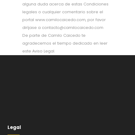
alguna duda acerca de estas Condiciones
legales o cualquier comentario sobre el
portal www.camilocaicedo.com, por favor
diríjase a contacto@camilocaicedo.com
De parte de Camilo Caicedo te
agradecemos el tiempo dedicado en leer
este Aviso Legal.
Legal