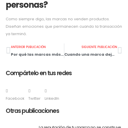
personas?
Como siempre digo, las marcas no venden productos.
Diseñan emociones que permanecen cuando la transacción
ya terminó.
ANTERIOR PUBLICACIÓN
SIGUIENTE PUBLICACIÓN
Por qué las marcas más memorables no son las que más hablan, sino las que diseñan rituales
Cuando una marca deja de vender productos y empieza a construir cultura: Red Bull, Patagonia y la lección para el marketing B2B
Compártelo en tus redes
Facebook
Twitter
LinkedIn
Otras publicaciones
La reputación de tu marca no se construye